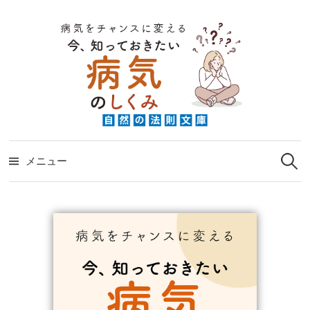
コ
ン
テ
ン
ツ
へ
ス
検
キ
索:
メニュー
ッ
プ