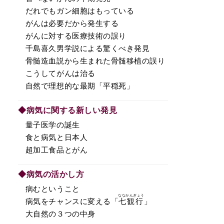
だれでもガン細胞はもっている
がんは必要だから発生する
がんに対する医療技術の誤り
千島喜久男学説による驚くべき発見
骨髄造血説から生まれた骨髄移植の誤り
こうしてがんは治る
自然で理想的な最期「平穏死」
◆病気に関する新しい発見
量子医学の誕生
食と病気と日本人
超加工食品とがん
◆病気の活かし方
病むということ
ななかんぎょう
病気をチャンスに変える「
七観行
」
大自然の３つの中身