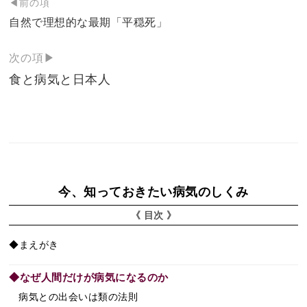
投
◀前の項
稿
自然で理想的な最期「平穏死」
ナ
次の項▶
ビ
食と病気と日本人
ゲ
ー
シ
ョ
ン
今、知っておきたい病気のしくみ
《 目次 》
◆まえがき
◆なぜ人間だけが病気になるのか
病気との出会いは類の法則