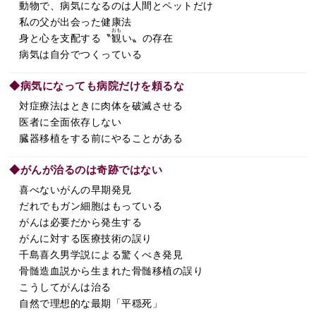
動物で、病気になるのは人間とペットだけ
私の父が出会った健康法
おも
身と心を支配する〝
観
い〟の存在
病気は自分でつくっている
◆病気になっても病院だけを頼るな
対症療法はときに肉体を破滅させる
医者に全面依存しない
臓器移植をする前にやることがある
◆がんが治るのは奇跡ではない
喜べないがんの早期発見
だれでもガン細胞はもっている
がんは必要だから発生する
がんに対する医療技術の誤り
千島喜久男学説による驚くべき発見
骨髄造血説から生まれた骨髄移植の誤り
こうしてがんは治る
自然で理想的な最期「平穏死」