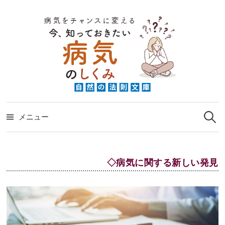
コ
ン
テ
ン
ツ
へ
ス
検
キ
索:
メニュー
ッ
プ
◇病気に関する新しい発見