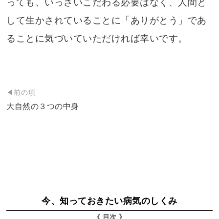
っても、いっさいこだわる必要はなく、人間と
して生かされていることに「ありがとう」であ
ることに気づいていただければ幸いです。
投
◀前の項
稿
大自然の３つの中身
ナ
ビ
ゲ
ー
シ
ョ
今、知っておきたい病気のしくみ
ン
《 目次 》