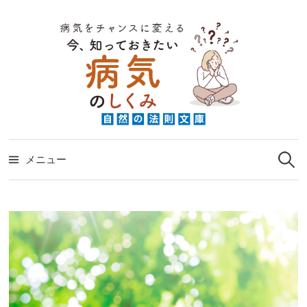
コ
ン
テ
ン
ツ
へ
ス
検
キ
索:
メニュー
ッ
プ