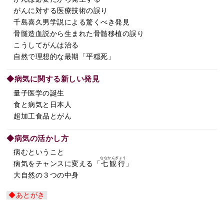
がんに対する医療技術の誤り
千島喜久男学説による驚くべき発見
骨髄造血説から生まれた骨髄移植の誤り
こうしてがんは治る
自然で理想的な最期「平穏死」
◆病気に関する新しい発見
量子医学の誕生
食と病気と日本人
超加工食品とがん
◆病気の活かし方
病むということ
ななかんぎょう
病気をチャンスに変える「
七観行
」
大自然の３つの中身
◆あとがき