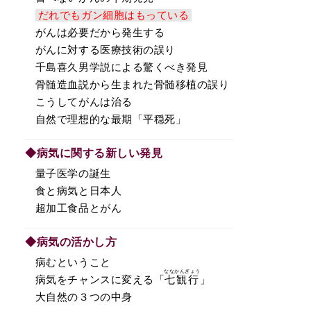
だれでもガン細胞はもっている
がんは必要だから発生する
がんに対する医療技術の誤り
千島喜久男学説による驚くべき発見
骨髄造血説から生まれた骨髄移植の誤り
こうしてがんは治る
自然で理想的な最期「平穏死」
◆病気に関する新しい発見
量子医学の誕生
食と病気と日本人
超加工食品とがん
◆病気の活かし方
病むということ
ななかんぎょう
病気をチャンスに変える「
七観行
」
大自然の３つの中身